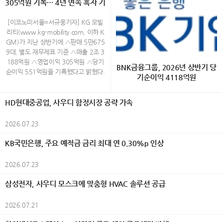
통조림을 비롯한 해산물, 오뎅 등 개성
305억원 기록… 4년 연속 흑자 기
시 종로구 운니동 19번지) www.galle
품이 비영리 시민단체 녹색구매네트워
국예술문화단체총연합회(한국예총), 시
있는 제품까지 시즈오카현을 중심으로
ryjang.com (02-730-3533) Open A
록
크가 주관하는 ‘2026 대한민국 올해의
민행정신문, 외교저널, K-민화, K-컬처,
생산된 통조림 100종이 전시되며, 방문
M 11:00 ~ PM 6:00 (월~토) / 일요
녹색상품’으로 선정됐다. AI 기반 에너
[이코노미서울=서규웅기자] KG 모빌
UN저널, K-그라피, 이코노미서울 등이
객은 다양한 통조림을 직접 살펴보고 취
일,공휴일 휴관 40대 촉망받는 민화작
지 절감 기술과 고효율 기술을 적용한
리티(www.kg-mobility.com, 이하 K
후원했다. 올해 대전에는 30개국에서
향에 맞는 제품을 선택할 수 있다. 취향
가 백정희의 그림은 화려하다 전통 화
제품들이 소비자와 환경 전문가들로부
GM)가 지난 상반기에 △판매 5만675
1,200여 점의 작품이 출품됐으며, 엄정
대로 완성하는 오리지널 플레이트 올해
조도를 현대적인 감각으로 재해석한 채
터 높게 평가를 받았다. 삼성전자는 생
9대, 별도 재무제표 기준 △매출 2조 3
한 심사를 거쳐 550여 명의 수상자가
처음 선보이는 오리지널 플레이트는 통
색화 작업을 하고 있는데 작가는 새와
활가전 14개 제품과 모바일 2개 제품이
188억원 △영업이익 305억원 △당기
선정됐다. 전시는 7월 29일부터 8월 3
BNK금융그룹, 2026년 상반기 당
조림의 새로운 즐기는 방법을 제안한다.
꽃을 삶과 감정, 가족에 대한 기억을 담
선정되며 업계에서 가장 많은 상을 수상
순이익 551억원을 기록했다고 밝혔다.
일까지 한국미술관 2·3층에서 열리며,
기순이익 4118억원
참치, 벚꽃새우, 시라스(일본산 어린 멸
아내는 상징적 존재로 표현하며, 자연
했다. 생활가전에서는 △EHS 히트펌프
상반기 실적은 무쏘 등 글로벌 시장 신
회화, 한국화, 조각, 공예, 사진, AI아트,
치) 등 5종의 통조림 가운데 하나를 선
속 생명들의 모습을 통해 인간 내면의
보일러 △비스포크 AI 무풍콤보 갤러리
차 론칭과 신시장 진출 확대 등을 통한
K-민화, K-그라피 등 다양한 장르의 작
[이코노미서울=금융팀] BNK금융그룹
택한 뒤 감귤과 허브 등의 재료, 와사비
이야기를 풀어낸다. 이번 전시에서는
프로 △비스포크 AI 무풍콤보 프로 벽걸
수출 물량 증가와 함께 수익성 개선 및
HD현대중공업, 사우디 함정시장 공략 가속
품을 선보여 세계 문화의 다양성과 예
(회장 빈대인)은 28일(화) 실적공시를
를 활용한 마요네즈 소스를 포함한 3가
화려한 색채와 섬세한 필치로 표현된
이 △비스포크 AI 콤보 △비스포크 AI
생산성 향상 노력 등에 힘입어 2023년
술적 가치를 한자리에서 만날 수 있도
통해 2026년 상반기 그룹 연결 당기순
지 소스를 자유롭게 조합해 자신만의 메
화조화를 통해 희망과 사랑, 치유의 메
원바디 △비스포크 AI 얼음정수기 △비
이후 4년 연속 흑자를 기록한 것이다.
2026.07.23
록 했다. 예술과 외교가 만난 세계평화
이익(지배기업지분)이 4118억원을 기
뉴를 완성할 수 있다. 예상 밖의 재료 조
세지를 전하며, 삶의 결마다 스며든 행
스포크 AI 하이브리드 냉장고 △비스포
이러한 성과는 경쟁력 있는 신차 출시
의 축제 행사는 식전행사로 시작됐다.
록했다고 밝혔다. 이는 전년 동기(4758
합을 통해 익숙한 통조림의 새로운 풍미
복과 자연의 생명력을 따뜻한 시선으로
크 AI 김치냉장고 △비스포크 AI 식기세
와 판매 물량 증대 등을 통해 이익을 실
KB국민은행, 주요 예적금 금리 최대 연 0.30%p 인상
대한민국 혁필革筆의 대가인 104세 허
억원) 대비 640억원(△13.5%) 감소한
를 경험할 수 있는 것이 특징이다. 통조
담아낸다. 백정희 작가의 작품에서 새
척기 △비스포크 AI 스팀 울트라 로봇청
현하며 지속가능한 성장 기반을 다지고
운 남상준 선생은 길이 5m의 대형 작
수준이다. 이번 실적은 조정영업이익 증
림 100종과 즐기는 크래프트 캔맥주 2
는 자신의 내면과 삶을 은유적으로 투
소기 △비스포크 AI 에어드레서 △비스
있다는 것을 보여 주는 것으로 그 의미
2026.07.23
품 ‘세계평화’를 즉석에서 완성하는 특
가와 충당금전입액 감소 등 경상적인 수
0종 시즈오카현 후지노미야시의 크래
영한 상징적 존재로 등장한다. 화면 속
포크 AI 인덕션 △인피니트 라인 후드일
가 있다. 또한 상반기 판매는 내수 2만
별 퍼포먼스를 선보여 관람객들의 큰
익성 개선에도 불구하고, 작년 상반기
프트 맥주 양조장 'FUJIYAMA HUNTE
등장하는 새는 사랑과 가족에 대한 소
체형 인덕션 △인버터 제습기 등 총 14
1806대, 수출 3만4953대 등 총 5만6
삼성전자, 사우디 모스크에 맞춤형 HVAC 솔루션 공급
호응을 받았다. 이어 '조낭경 고운자락'
반영된 BNK강남코어오피스펀드 청산
R'S BEER'와 협업해 개발한 리조나레
망, 삶의 기쁨과 그리움을 담아내며 자
개 제품이 이름을 올렸다. 이 가운데 ‘비
759대로 전년 동기 대비 6.5% 증가했
K-민화 한복패션쇼가 펼쳐져 한국 전통
이익(544억원)에 따른 기저효과와 올
아타미 오리지널 크래프트 캔맥주도 만
연과 인간의 감정이 어우러지는 서정적
스포크 AI 무풍콤보 프로 벽걸이’ 에어
으며, 특히 지난 6월 KGM 역대 월 최
한복과 K-민화의 아름다움을 국내외 귀
2026.07.21
해 여의도코어오피스펀드 외부지분 매
나볼 수 있다. 감귤 향이 은은하게 퍼지
풍경을 만들어낸다. 작가는 전통 화조
컨과 ‘비스포크 AI 김치냉장고’는 소비자
대 실적을 기록한 수출은 2014년 상반
빈들에게 소개하며 행사분위기를 한층
입에 따른 정산 손실 440억원(회계상
는 산뜻한 풍미가 특징인 오리지널 맥주
화의 형식을 재해석하며 장식적인 색채
평가에서 높은 점수를 받아 ‘인기상’까지
기(4만1000대) 이후 12년 만에 최대