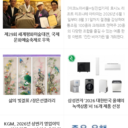
×크래프트 맥주 20종…'칸칸 비
어가든' 개최
[이코노미서울=심진섭기자] 호시노 리
조트 리조나레 아타미는 2026년 6월 1
일부터 8월 31일까지 절경을 감상하며
통조림 100종과 크래프트 캔맥주 20종
의 다양한 조합을 즐길 수 있는 여름 한
제29회 세계평화미술대전, 국제
정 이벤트 '칸칸 비어가든'을 개최한다.
문화예술축제로 우뚝
하늘과 바다, 숲이 어우러진 리조트 리
조나레 아타미의 최상층에 위치한 '소라
ㄷ 30개국 1,200여 점 출품… 주한 외
노 비치 Books＆Cafe'에서 열리는 이
교사절과 국내외 작가 350여 명 참석
번 이벤트는 통조림을 테마로 꾸며진 공
예술·외교·전통문화·나눔이 어우러진
간에서 시즈오카현의 특산 통조림과 지
대한민국 대표 국제 문화예술 플랫폼
역 크래프트 캔맥주를 함께 경험할 수
“예술로 세계를 잇다…” 국내에서 으뜸
있도록 기획됐다. 올해는 재료와 소스를
가는 국제문화예술 행사인 ‘제29회 세
자유롭게 조합해 즐기는 '오리지널 플레
계평화미술대전’이 지난 7월 29일 서울
이트'가 새롭게 추가돼 통조림의 색다른
종로구 인사동 ‘한국미술관’에서 성황리
매력을 발견할 수 있다. 통조림 100종
에 개최됐다. 이번 행사는 (사)세계평화
으로 꾸며진 특별한 공간 사가미만과 아
삶의 빛결展 /장은선갤러리
삼성전자 ‘2026 대한민국 올해의
미술대전 조직위원회(위원장· 담화 이
타미 시내를 한눈에 내려다볼 수 있는
녹색상품’서 16개 제품 선정
존영)와 Diplomatic Journal이 주관하
'소라노 비치 Books＆Cafe'에는 통조
고, 세계평화미술대전 운영위원회와 담
림을 모티브로 한 원형 선반과 산뜻한
백정희 초대展 "삶의 빛결" 2026.8.1
[이코노미서울=전영구기자] 삼성전자
화문화재단이 공동 주최했으며, 문화체
컬러의 장식이 새롭게 설치된다. 참치
2(수) ~ 8.27(목) 장은선갤러리 (서울
KGM, 2026년 상반기 영업이익
의 생활가전과 스마트폰 등 총 16개 제
육관광부, 서울특별시, 경기도, (사)한