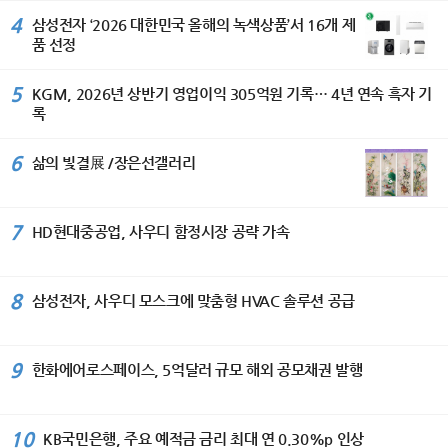
국 민화 뮤지엄에 작품이 소장되어 있
코스’ 기준 69분 만에 세탁부터 건조까
을 다지고 있다며, 상승세가 이어지고
전의 핵심 가치로 삼고 있다”며 ‘이번 세
4%를 기록했다. 그룹은 앞으로도 위험
4
삼성전자 ‘2026 대한민국 올해의 녹색상품’서 16개 제
다. [이코노미서울=김수미기자]
지 완료한다. 또 세탁 패턴을 학습해 세
있는 수출은 물론 고객들에게 편리하고
계평화미술대전이 국가 간 우정과 상호
가중자산을 보다 효율적으로 관리해 자
품 선정
제와 물 낭비를 막는 ‘AI 세제자동투입’
차별화된 서비스 제공과 고객 접점 확
이해를 더욱 깊게 하는 계기가 되기를
본비율을 안정적으로 개선해 나갈 방침
기능도 갖췄다. 스마트싱스 AI 절약 모
대 등 내수 시장 대응에도 만전을 기해
바란다.“고 축하했다. 주한 스리랑카 대
이다. 이날 이사회에서는 주당 150원의
드 적용 시 세탁 시 최대 60%, 건조 시
판매 물량 증대와 함께 수익성을 더욱
5
KGM, 2026년 상반기 영업이익 305억원 기록… 4년 연속 흑자 기
사는 “예술은 서로 다른 문화와 전통을
분기 현금배당을 결의했으며, 올해 상반
최대 30%까지 에너지 소비를 절감할
확대해 나갈 것이라고 밝혔다.
록
이해하고 존중하게 하는 가장 아름다운
기 매입한 자사주 약 349만주(약 600
수 있다. ‘비스포크 AI 얼음정수기’는 하
가교”라며 “세계평화미술대전이 세계
억원 규모)는 3분기 중 전량 소각할 예
루 최대 8kg, 약 1000개의 얼음을 만
각국 예술인들이 우정과 신뢰를 나누는
6
정이다. BNK금융그룹 CFO 박성욱 부
삶의 빛결展 /장은선갤러리
드는 제빙 성능을 갖췄다. NSF 인증 ‘4
국제 문화교류의 장으로 더욱 발전하기
사장은 “지난해 반영된 강남 BNK디지
단계 필터’로 미세플라스틱부터 중금속,
를 기대한다”고 밝혔다. 104세 혁필 거
털타워 매각이익에 따른 기저효과로 당
박테리아 등 82종의 유해 물질을 걸러
장에게 바친 특별 헌정식 이번 시상식
기순이익은 전년 동기 대비 감소했
낸다. 사용 패턴을 학습해 미사용 시간
7
HD현대중공업, 사우디 함정시장 공략 가속
에서는 허운 남상준 선생을 위한 특별
다”며 “다만 부동산 펀드 관련 일회성
에 직수관과 얼음을 보관하는 아이스룸
헌정식도 마련됐다. 담화 이존영 이사
요인을 제외한 경상적인 당기순이익을
을 자동 살균하는 ‘AI 맞춤 살균’ 기능도
장은 남상준 선생에게 장수장학증서와
비교하면, 상반기 순이익은 4558억원
지원해 더욱 위생적으로 사용할 수 있
장학금 104만 원, 1,000만 원 상당의
8
삼성전자, 사우디 모스크에 맞춤형 HVAC 솔루션 공급
으로 전년동기대비 344억원(+8.2%)
다. ‘인버터 제습기’는 제습 효율을 높이
봉안증서를 전달하며 대한민국 전통예
증가하는 등 본업의 수익성은 꾸준히 개
는 ‘디지털 인버터 컴프레서’가 탑재돼
술 발전에 기여한 공로에 깊은 존경을
선되고 있다. 앞으로도 안정적인 수익
전 모델 에너지 소비효율 1등급을 지원
표했다. 또한 900만 원 상당의 안동포
기반을 강화하고 자본 및 건전성 관리에
9
한다. 여기에 AI 절약모드를 사용하면
한화에어로스페이스, 5억달러 규모 해외 공모채권 발행
수의가 장수와 건강을 기원하는 뜻에서
도 최선을 다하겠다”고 말했다. IBK기업
전력 사용량을 최대 30% 줄일 수 있
전달됐다. 이 안동포는 빛가람㈜ 유석
은행, 비대면 전용 ‘I-포켓몬 체크카드’
어, 덥고 습한 여름철은 물론 사계절 내
우 대표이사의 기부로 마련됐으며, 유
출시 IBK기업은행(은행장 장민영)은 28
내 사용해도 전기료 걱정을 덜 수 있다.
10
대표는 이날 담화 이존영 이사장에게
KB국민은행, 주요 예적금 금리 최대 연 0.30%p 인상
일 비대면 전용 상품인 ‘I-포켓몬 체크카
모바일 부문에서는 갤럭시 S26 시리즈