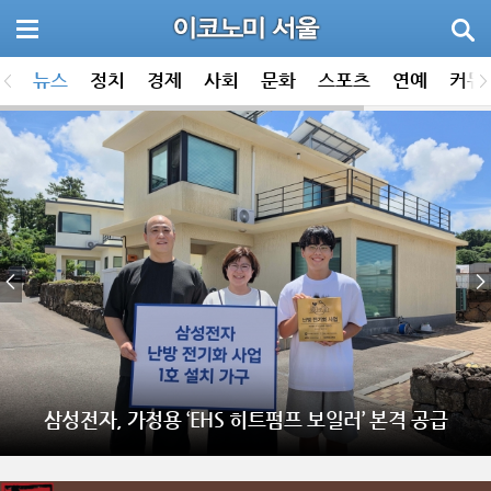
뉴스
정치
경제
사회
문화
스포츠
연예
커뮤
삼성전자, 가정용 ‘EHS 히트펌프 보일러’ 본격 공급