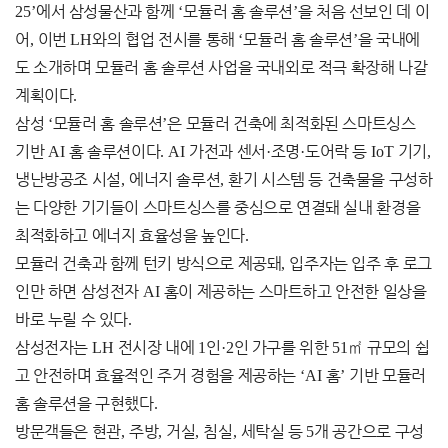
25’
에서 삼성물산과 함께
‘
모듈러 홈 솔루션
’
을 처음 선보인 데 이
어
,
이번
LH
와의 협업 전시를 통해
‘
모듈러 홈 솔루션
’
을 국내에
도 소개하며 모듈러 홈 솔루션 사업을 국내외로 적극 확장해 나갈
계획이다
.
삼성
‘
모듈러 홈 솔루션
’
은 모듈러 건축에 최적화된 스마트싱스
기반
AI
홈 솔루션이다
. AI
가전과 센서
·
조명
·
도어락 등
IoT
기기
,
냉난방공조 시설
,
에너지 솔루션
,
환기 시스템 등 건축물을 구성하
는 다양한 기기들이 스마트싱스를 중심으로 연결돼 실내 환경을
최적화하고 에너지 효율성을 높인다
.
모듈러 건축과 함께 턴키 방식으로 제공돼
,
입주자는 입주 후 로그
인만 하면 삼성전자
AI
홈이 제공하는 스마트하고 안전한 일상을
바로 누릴 수 있다
.
삼성전자는
LH
전시장 내에
1
인
·2
인 가구를 위한
51
㎡
규모의 쉽
고 안전하며 효율적인 주거 경험을 제공하는
‘AI
홈
’
기반 모듈러
홈 솔루션을 구현했다
.
방문객들은 현관
,
주방
,
거실
,
침실
,
세탁실 등
5
개 공간으로 구성