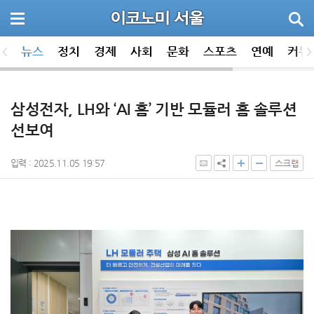
뉴스
정치
경제
사회
문화
스포츠
연예
커뮤
삼성전자, LH와 ‘AI 홈’ 기반 모듈러 홈 솔루션
선보여
입력 : 2025.11.05 19:57