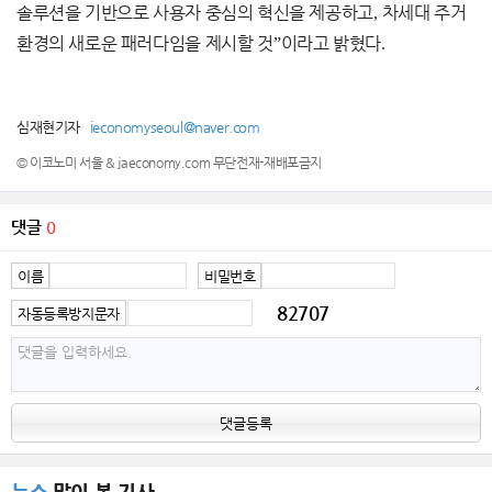
솔루션을 기반으로 사용자 중심의 혁신을 제공하고
,
차세대 주거
환경의 새로운 패러다임을 제시할 것
”
이라고 밝혔다
.
심재현기자
ieconomyseoul@naver.com
© 이코노미 서울 & jaeconomy.com 무단전재-재배포금지
댓글
0
이름
비밀번호
82707
자동등록방지문자
댓글등록
뉴스
많이 본 기사