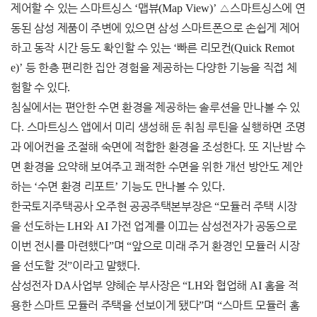
제어할 수 있는 스마트싱스
‘
맵뷰
(Map View)’
△
스마트싱스에 연
동된 삼성 제품이 주변에 있으면 삼성 스마트폰으로 손쉽게 제어
하고 동작 시간 등도 확인할 수 있는
‘
빠른 리모컨
(Quick Remot
e)’
등 한층 편리한 집안 경험을 제공하는 다양한 기능을 직접 체
험할 수 있다
.
침실에서는 편안한 수면 환경을 제공하는 솔루션을 만나볼 수 있
다
.
스마트싱스 앱에서 미리 생성해 둔 취침 루틴을 실행하면 조명
과 에어컨을 조절해 숙면에 적합한 환경을 조성한다
.
또 지난밤 수
면 환경을 요약해 보여주고 쾌적한 수면을 위한 개선 방안도 제안
하는
‘
수면 환경 리포트
’
기능도 만나볼 수 있다
.
한국토지주택공사 오주현 공공주택본부장은
“
모듈러 주택 시장
을 선도하는
LH
와
AI
가전 업계를 이끄는 삼성전자가 공동으로
이번 전시를 마련했다
”
며
“
앞으로 미래 주거 환경인 모듈러 시장
을 선도할 것
”
이라고 말했다
.
삼성전자
DA
사업부 양혜순 부사장은
“LH
와 협업해
AI
홈을 적
용한 스마트 모듈러 주택을 선보이게 됐다
”
며
“
스마트 모듈러 홈