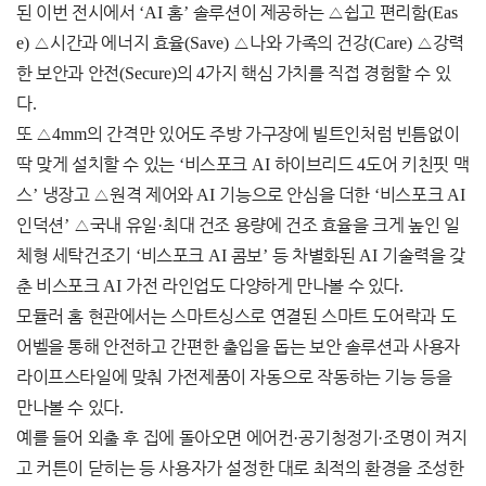
된 이번 전시에서
‘AI
홈
’
솔루션이 제공하는
△
쉽고 편리함
(Eas
e)
△
시간과 에너지 효율
(Save)
△
나와 가족의 건강
(Care)
△
강력
한 보안과 안전
(Secure)
의
4
가지 핵심 가치를 직접 경험할 수 있
다
.
또
△
4mm
의 간격만 있어도 주방 가구장에 빌트인처럼 빈틈없이
딱 맞게 설치할 수 있는
‘
비스포크
AI
하이브리드
4
도어 키친핏 맥
스
’
냉장고
△
원격 제어와
AI
기능으로 안심을 더한
‘
비스포크
AI
인덕션
’
△
국내 유일
·
최대 건조 용량에 건조 효율을 크게 높인 일
체형 세탁건조기
‘
비스포크
AI
콤보
’
등 차별화된
AI
기술력을 갖
춘 비스포크
AI
가전 라인업도 다양하게 만나볼 수 있다
.
모듈러 홈 현관에서는 스마트싱스로 연결된 스마트 도어락과 도
어벨을 통해 안전하고 간편한 출입을 돕는 보안 솔루션과 사용자
라이프스타일에 맞춰 가전제품이 자동으로 작동하는 기능 등을
만나볼 수 있다
.
예를 들어 외출 후 집에 돌아오면 에어컨
·
공기청정기
·
조명이 켜지
고 커튼이 닫히는 등 사용자가 설정한 대로 최적의 환경을 조성한