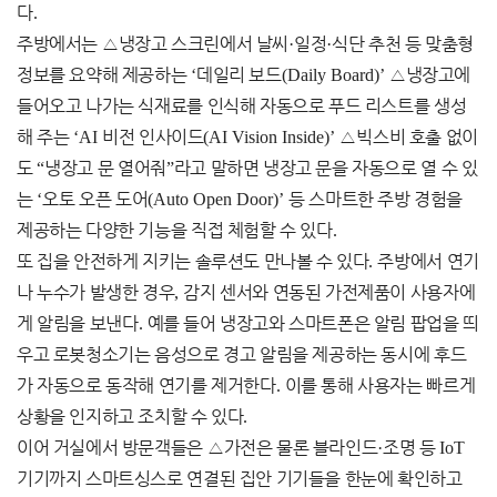
다
.
주방에서는
△
냉장고 스크린에서 날씨
·
일정
·
식단 추천 등 맞춤형
정보를 요약해 제공하는
‘
데일리 보드
(Daily Board)’
△
냉장고에
들어오고 나가는 식재료를 인식해 자동으로 푸드 리스트를 생성
해 주는
‘AI
비전 인사이드
(AI Vision Inside)’
△
빅스비 호출 없이
도
“
냉장고 문 열어줘
”
라고 말하면 냉장고 문을 자동으로 열 수 있
는
‘
오토 오픈 도어
(Auto Open Door)’
등 스마트한 주방 경험을
제공하는 다양한 기능을 직접 체험할 수 있다
.
또 집을 안전하게 지키는 솔루션도 만나볼 수 있다
.
주방에서 연기
나 누수가 발생한 경우
,
감지 센서와 연동된 가전제품이 사용자에
게 알림을 보낸다
.
예를 들어 냉장고와 스마트폰은 알림 팝업을 띄
우고 로봇청소기는 음성으로 경고 알림을 제공하는 동시에 후드
가 자동으로 동작해 연기를 제거한다
.
이를 통해 사용자는 빠르게
상황을 인지하고 조치할 수 있다
.
이어 거실에서 방문객들은
△
가전은 물론 블라인드
·
조명 등
IoT
기기까지 스마트싱스로 연결된 집안 기기들을 한눈에 확인하고