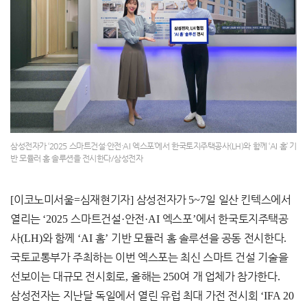
삼성전자가 ‘2025 스마트건설·안전·AI 엑스포’에서 한국토지주택공사(LH)와 함께 ‘AI 홈’ 기
반 모듈러 홈 솔루션을 전시한다/삼성전자
[
이코노미서울
=
심재현기자
]
삼성전자가
5~7
일 일산 킨텍스에서
열리는
‘2025
스마트건설
·
안전
·AI
엑스포
’
에서 한국토지주택공
사
(LH)
와 함께
‘AI
홈
’
기반 모듈러 홈 솔루션을 공동 전시한다
.
국토교통부가 주최하는 이번 엑스포는 최신 스마트 건설 기술을
선보이는 대규모 전시회로
,
올해는
250
여 개 업체가 참가한다
.
삼성전자는 지난달 독일에서 열린 유럽 최대 가전 전시회
‘IFA 20